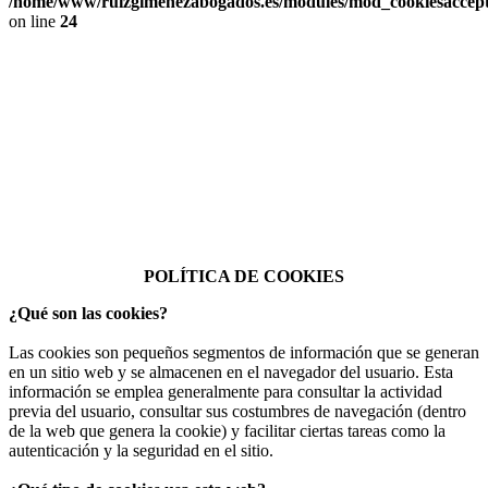
/home/www/ruizgimenezabogados.es/modules/mod_cookiesaccep
on line
24
¡Atención! Este sitio usa cookies y
tecnologías similares.
Esta sitio web utiliza cookies, tanto propias como de terceros, para
recopilar información estadística sobre navegación. Si continúa
navegando, consideramos que acepta nuestra política de cookies.
Saber más
Acepto
POLÍTICA DE COOKIES
¿Qué son las cookies?
Las cookies son pequeños segmentos de información que se generan
en un sitio web y se almacenen en el navegador del usuario. Esta
información se emplea generalmente para consultar la actividad
previa del usuario, consultar sus costumbres de navegación (dentro
de la web que genera la cookie) y facilitar ciertas tareas como la
autenticación y la seguridad en el sitio.